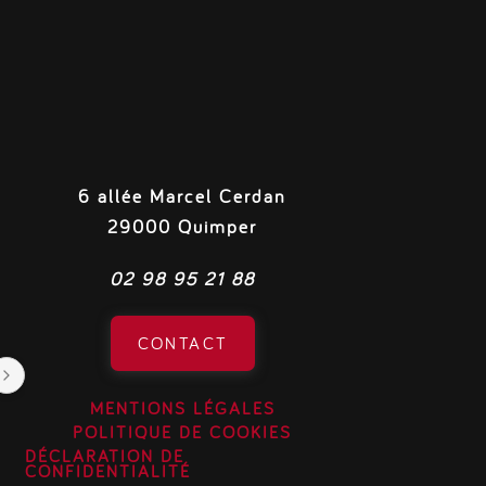
6 allée Marcel Cerdan
29000 Quimper
Valérie S
S
il y a 2 semaines
il
02 98 95 21 88
Très bon
Le person
CONTACT
nourritur
végétarie
et tout é
MENTIONS LÉGALES
adoré le
POLITIQUE DE COOKIES
les recett
DÉCLARATION DE
CONFIDENTIALITÉ
Au delà 
Réponse du propriétaire:
Merci !
Répons