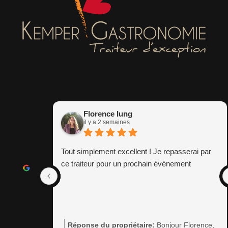
Florence Iung
il y a 2 semaines
Tout simplement excellent ! Je repasserai par
ce traiteur pour un prochain événement
Réponse du propriétaire:
Bonjour Florence,