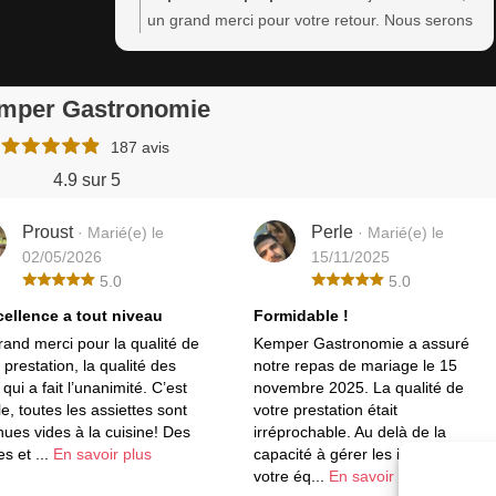
un grand merci pour votre retour. Nous serons
ravis de vous servir à nouveau.
mper Gastronomie
187 avis
4.9 sur 5
Proust
Perle
· Marié(e) le
· Marié(e) le
02/05/2026
15/11/2025
5.0
5.0
cellence a tout niveau
Formidable !
rand merci pour la qualité de
Kemper Gastronomie a assuré
 prestation, la qualité des
notre repas de mariage le 15
qui a fait l’unanimité. C’est
novembre 2025. La qualité de
e, toutes les assiettes sont
votre prestation était
nues vides à la cuisine! Des
irréprochable. Au delà de la
es et ...
En savoir plus
capacité à gérer les imprévus,
votre éq...
En savoir plus