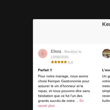
Ke
Ellora
· Marié(e) le
E
13/06/2026
5.0
Parfait !!
L’ex
Pour notre mariage, nous avons
Un g
choisi Kemper Gastronomie pour
votre
assurer le vin d’honneur et le
mets 
repas, et nous pouvons dire sans
simpl
hésitation que ce fut l’un des
reve
grands succès de notre ...
En
huîtr
savoir plus