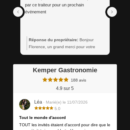
par ce traiteur pour un prochain
événement
Réponse du propriétaire:
Bonjour
Rép
Florence, un grand merci pour votre
retour. Nous serons ravis de vous servir
à nouveau.
Kemper Gastronomie
188 avis
4.9 sur 5
Léa
· Marié(e) le 11/07/2026
5.0
Tout le monde d'accord
TOUT les invités étaient d'accord pour dire que le