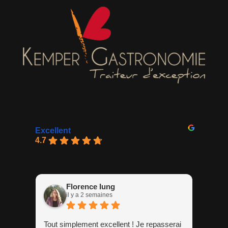
Excellent
4.7
Florence Iung
il y a 2 semaines
Tout simplement excellent ! Je repasserai
Très 