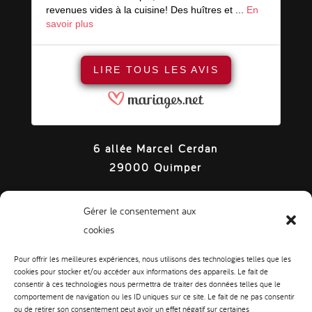
revenues vides à la cuisine! Des huîtres et ...
En
savoir plus
LIRE TOUS LES AVIS
6 allée Marcel Cerdan
29000 Quimper
02 98 95 21 88
Gérer le consentement aux
cookies
CONTACT
Pour offrir les meilleures expériences, nous utilisons des technologies telles que les
cookies pour stocker et/ou accéder aux informations des appareils. Le fait de
MENTIONS LÉGALES
consentir à ces technologies nous permettra de traiter des données telles que le
POLITIQUE DE COOKIES
comportement de navigation ou les ID uniques sur ce site. Le fait de ne pas consentir
DÉCLARATION DE CONFIDENTIALITÉ
ou de retirer son consentement peut avoir un effet négatif sur certaines